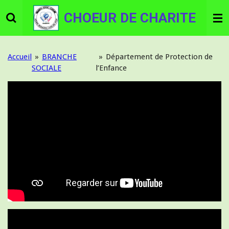
Passer
CHOEUR DE CHARITE
au
contenu
principal
Accueil
»
BRANCHE
»
Département de Protection de
SOCIALE
l’Enfance