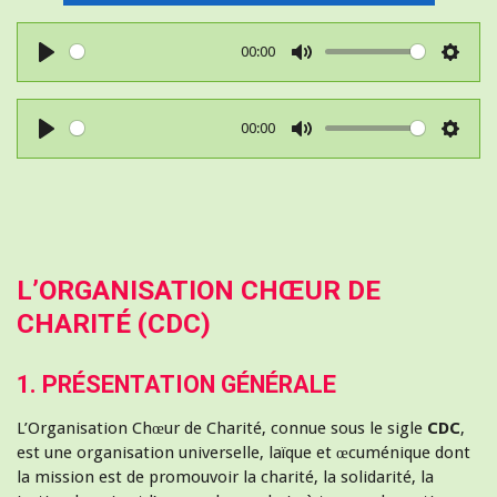
00:00
P
M
S
l
u
e
00:00
a
t
t
P
M
S
y
e
t
l
u
e
i
a
t
t
n
y
e
t
g
i
s
L’ORGANISATION CHŒUR DE
n
CHARITÉ (CDC)
g
s
1. PRÉSENTATION GÉNÉRALE
L’Organisation Chœur de Charité, connue sous le sigle
CDC
,
est une organisation universelle, laïque et œcuménique dont
la mission est de promouvoir la charité, la solidarité, la