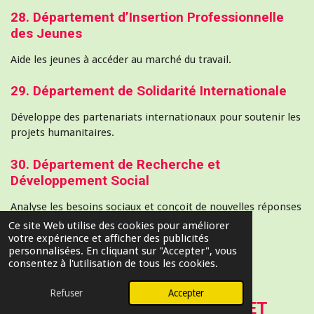
28. Département d’Insertion Professionnelle
des Jeunes
Aide les jeunes à accéder au marché du travail.
29. Département de Solidarité Internationale
Développe des partenariats internationaux pour soutenir les
projets humanitaires.
30. Département de Recherche et
Développement Social
Analyse les besoins sociaux et conçoit de nouvelles réponses
humanitaires.
Ce site Web utilise des cookies pour améliorer
votre expérience et afficher des publicités
personnalisées. En cliquant sur "Accepter", vous
consentez à l'utilisation de tous les cookies.
4. FONCTIONNEMENT
Refuser
Accepter
INSTITUTIONNEL, ADHÉSION ET